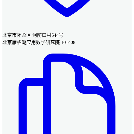
北京市怀柔区 河防口村544号
北京雁栖湖应用数学研究院 101408