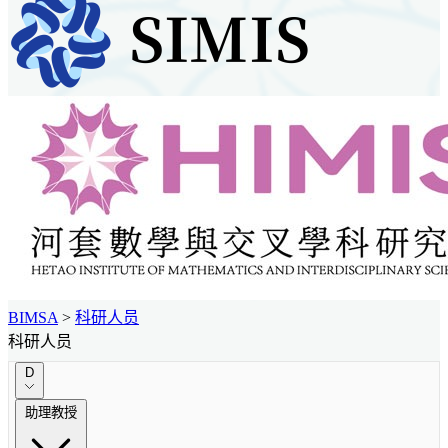
BIMSA
>
科研人员
科研人员
D
助理教授