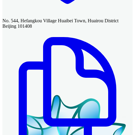
No. 544, Hefangkou Village Huaibei Town, Huairou District
Beijing 101408