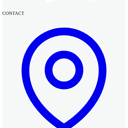
CONTACT