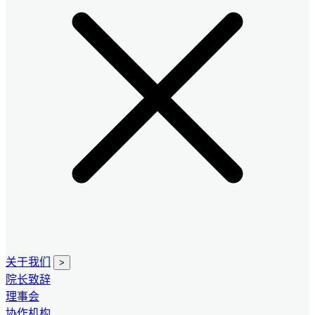
关于我们
>
院长致辞
理事会
协作机构