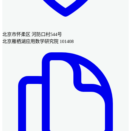
北京市怀柔区 河防口村544号
北京雁栖湖应用数学研究院 101408