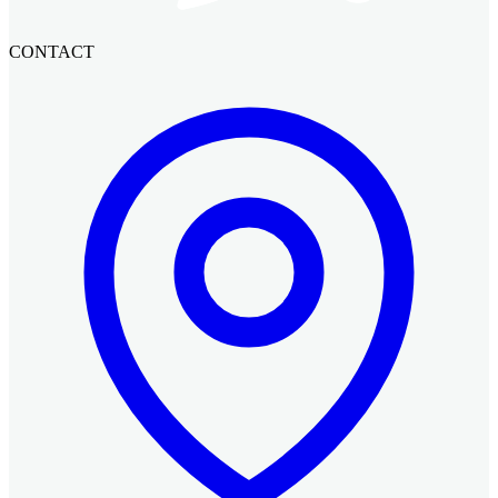
CONTACT