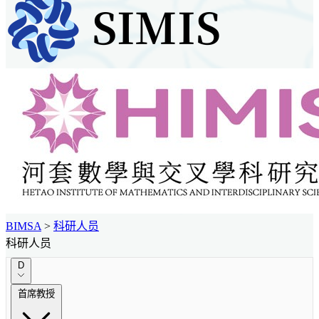
BIMSA
>
科研人员
科研人员
D
首席教授