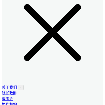
关于我们
>
院长致辞
理事会
协作机构