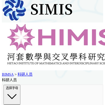
BIMSA
>
科研人员
科研人员
选择字母