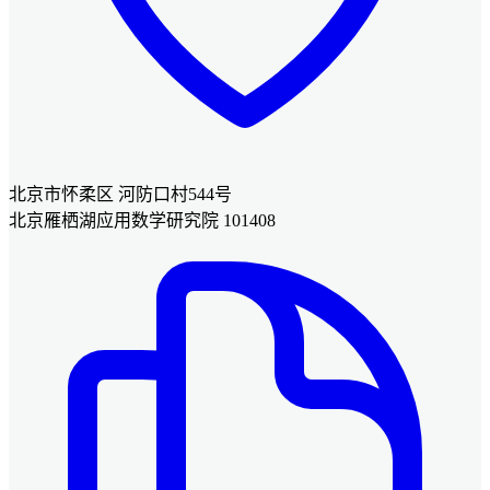
北京市怀柔区 河防口村544号
北京雁栖湖应用数学研究院 101408