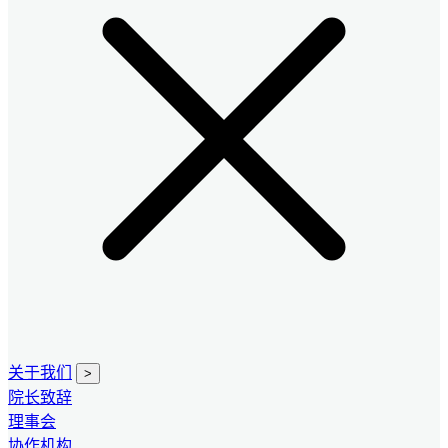
关于我们
>
院长致辞
理事会
协作机构