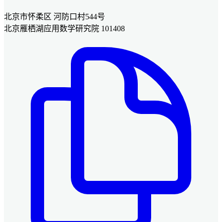
北京市怀柔区 河防口村544号
北京雁栖湖应用数学研究院 101408