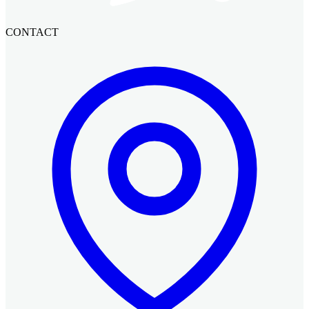
CONTACT