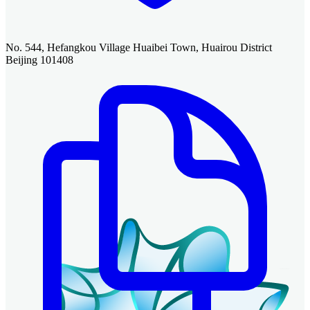
No. 544, Hefangkou Village Huaibei Town, Huairou District
Beijing 101408