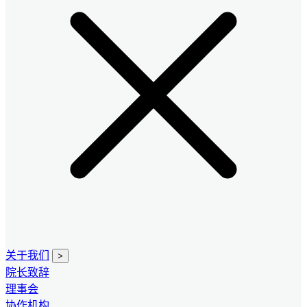
关于我们
>
院长致辞
理事会
协作机构