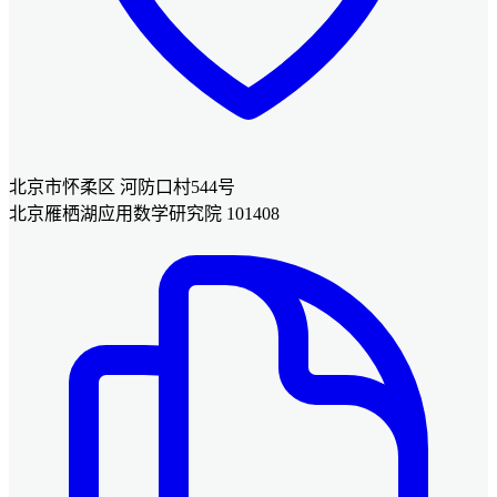
北京市怀柔区 河防口村544号
北京雁栖湖应用数学研究院 101408