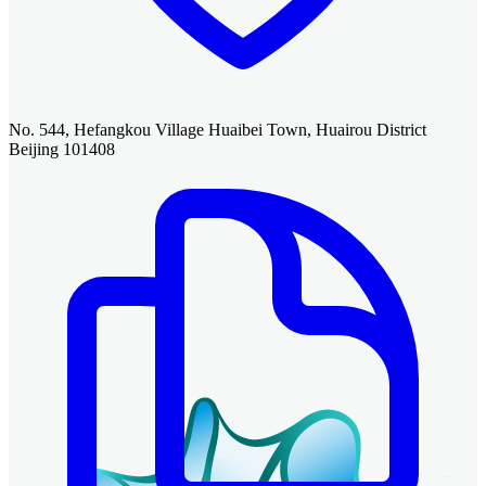
No. 544, Hefangkou Village Huaibei Town, Huairou District
Beijing 101408