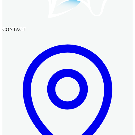
CONTACT