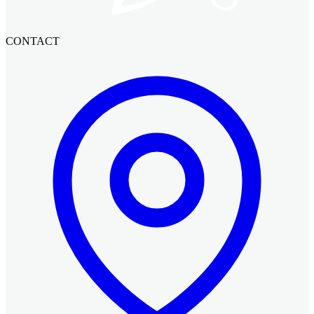
CONTACT