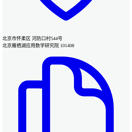
北京市怀柔区 河防口村544号
北京雁栖湖应用数学研究院 101408