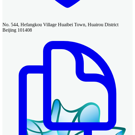
No. 544, Hefangkou Village Huaibei Town, Huairou District
Beijing 101408