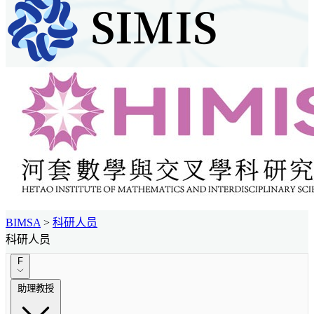
BIMSA
>
科研人员
科研人员
F
助理教授