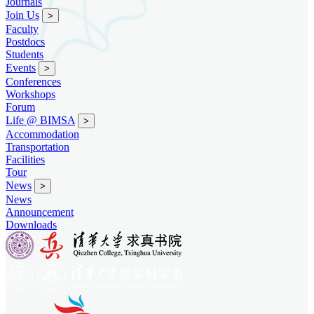
Journals
Join Us
>
Faculty
Postdocs
Students
Events
>
Conferences
Workshops
Forum
Life @ BIMSA
>
Accommodation
Transportation
Facilities
Tour
News
>
News
Announcement
Downloads