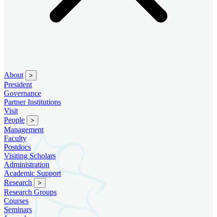
About
>
President
Governance
Partner Institutions
Visit
People
>
Management
Faculty
Postdocs
Visiting Scholars
Administration
Academic Support
Research
>
Research Groups
Courses
Seminars