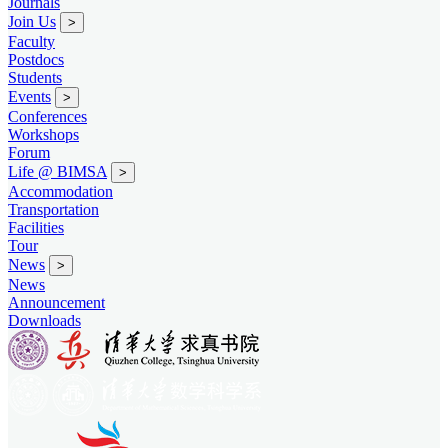
Journals
Join Us
>
Faculty
Postdocs
Students
Events
>
Conferences
Workshops
Forum
Life @ BIMSA
>
Accommodation
Transportation
Facilities
Tour
News
>
News
Announcement
Downloads