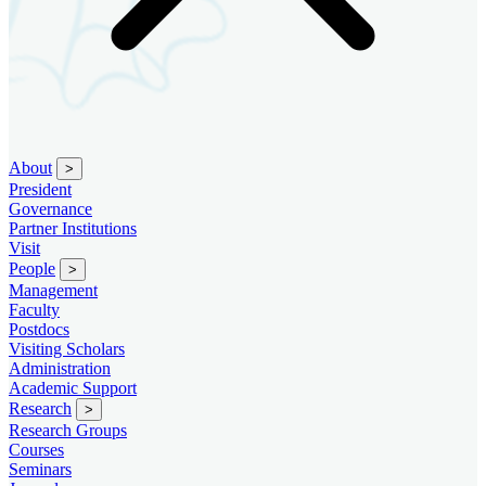
About
>
President
Governance
Partner Institutions
Visit
People
>
Management
Faculty
Postdocs
Visiting Scholars
Administration
Academic Support
Research
>
Research Groups
Courses
Seminars