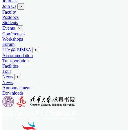
Journals
Join Us
>
Faculty
Postdocs
Students
Events
>
Conferences
Workshops
Forum
Life @ BIMSA
>
Accommodation
Transportation
Facilities
Tour
News
>
News
Announcement
Downloads