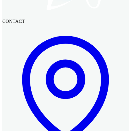
CONTACT