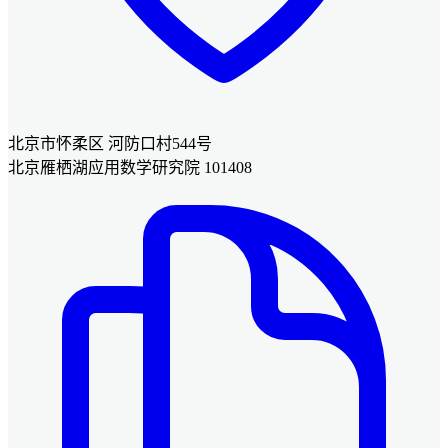
北京市怀柔区 河防口村544号
北京雁栖湖应用数学研究院 101408