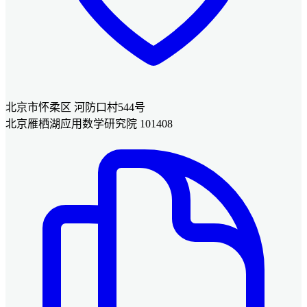
北京市怀柔区 河防口村544号
北京雁栖湖应用数学研究院 101408