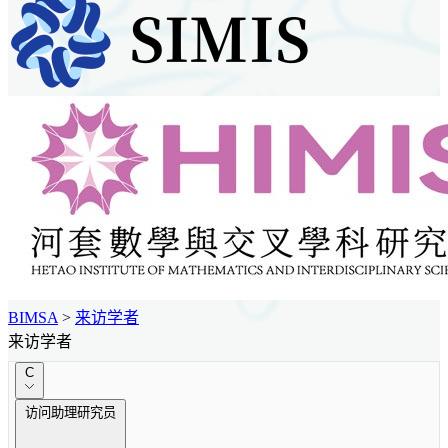
BIMSA
>
来访学者
来访学者
C
访问助理研究员