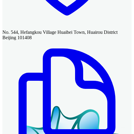
No. 544, Hefangkou Village Huaibei Town, Huairou District
Beijing 101408