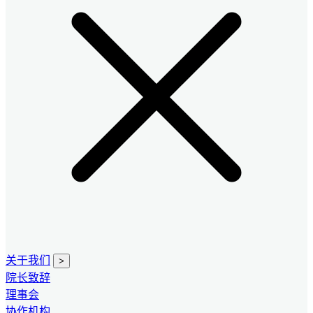
关于我们
>
院长致辞
理事会
协作机构