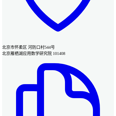
北京市怀柔区 河防口村544号
北京雁栖湖应用数学研究院 101408