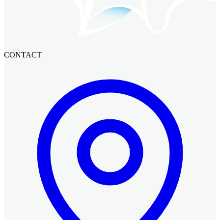
CONTACT