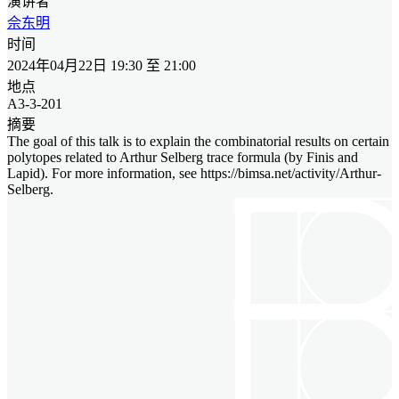
演讲者
佘东明
时间
2024年04月22日 19:30 至 21:00
地点
A3-3-201
摘要
The goal of this talk is to explain the combinatorial results on certain
polytopes related to Arthur Selberg trace formula (by Finis and
Lapid). For more information, see https://bimsa.net/activity/Arthur-
Selberg.