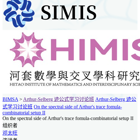
BIMSA
>
Arthur-Selberg 迹公式学习讨论班
Arthur-Selberg 迹公
式学习讨论班
On the spectral side of Arthur's trace fomula-
combinatorial setup II
On the spectral side of Arthur's trace fomula-combinatorial setup II
组织者
邓太旺