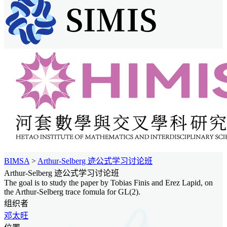
BIMSA
>
Arthur-Selberg 迹公式学习讨论班
Arthur-Selberg 迹公式学习讨论班
The goal is to study the paper by Tobias Finis and Erez Lapid, on
the Arthur-Selberg trace fomula for GL(2).
组织者
邓太旺