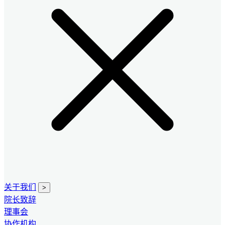
关于我们
>
院长致辞
理事会
协作机构