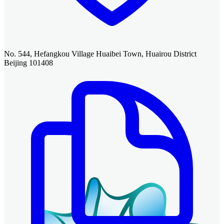
No. 544, Hefangkou Village Huaibei Town, Huairou District
Beijing 101408