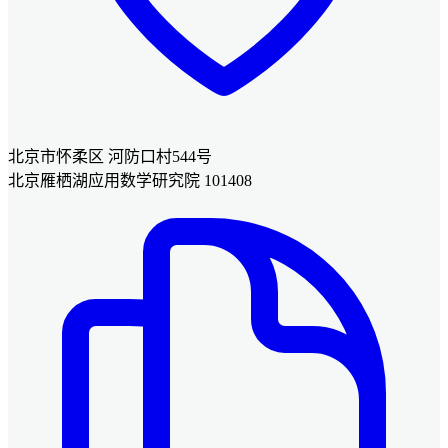
北京市怀柔区 河防口村544号
北京雁栖湖应用数学研究院 101408