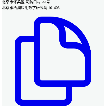
北京市怀柔区 河防口村544号
北京雁栖湖应用数学研究院 101408