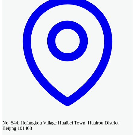
No. 544, Hefangkou Village Huaibei Town, Huairou District
Beijing 101408