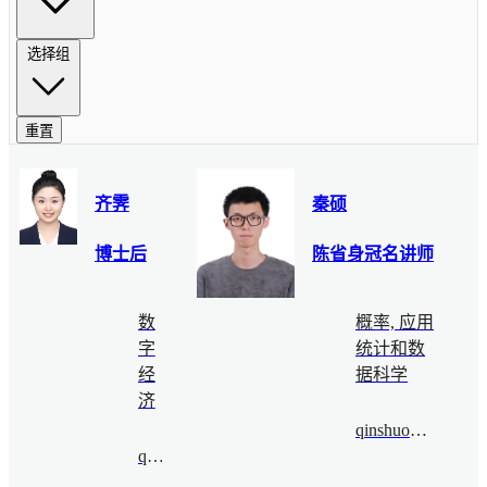
选择组
重置
齐霁
秦硕
博士后
陈省身冠名讲师
数
概率, 应用
字
统计和数
经
据科学
济
qinshuo@bimsa.cn
qiji@bimsa.cn