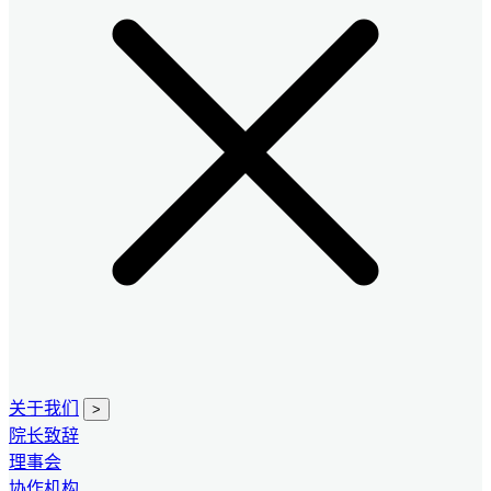
关于我们
>
院长致辞
理事会
协作机构