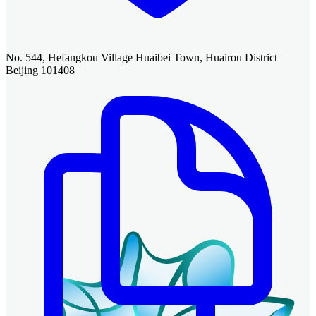
No. 544, Hefangkou Village Huaibei Town, Huairou District
Beijing 101408