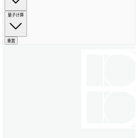
量子计算
重置