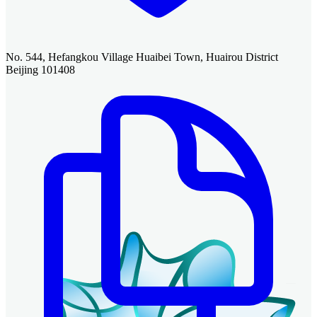
No. 544, Hefangkou Village Huaibei Town, Huairou District
Beijing 101408