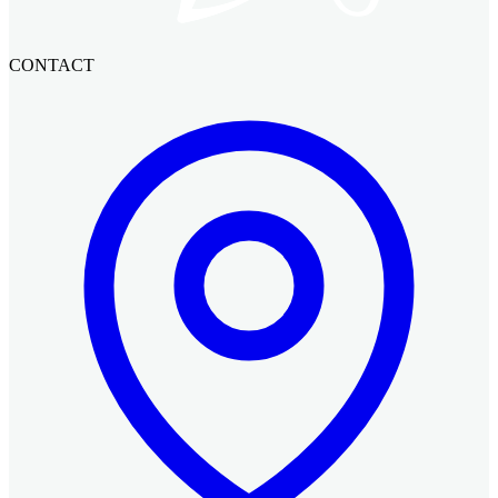
CONTACT