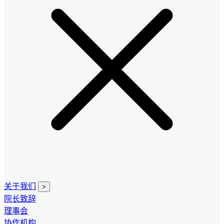
关于我们
>
院长致辞
理事会
协作机构