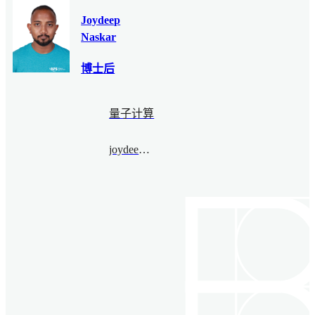
Joydeep
Naskar
博士后
量子计算
joydeepnaskar@bimsa.cn