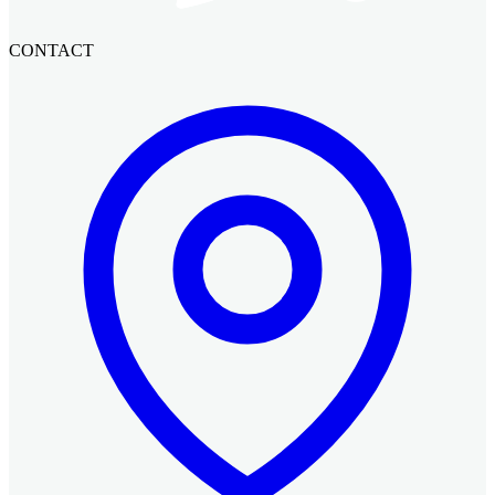
CONTACT