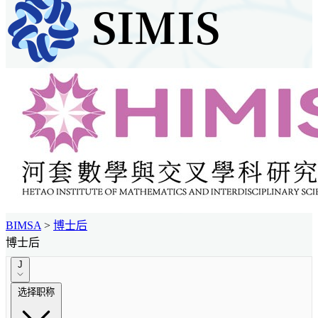
BIMSA
>
博士后
博士后
J
选择职称