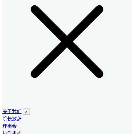
关于我们
>
院长致辞
理事会
协作机构