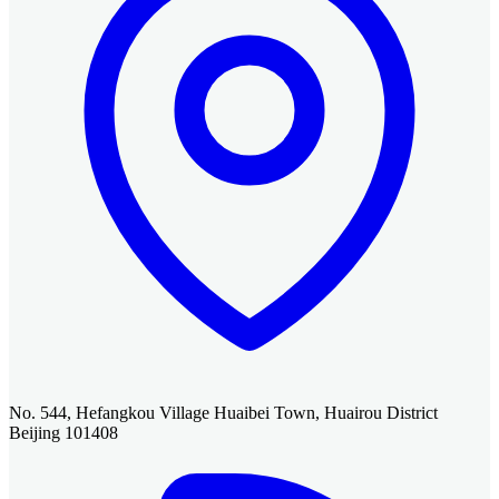
No. 544, Hefangkou Village Huaibei Town, Huairou District
Beijing 101408