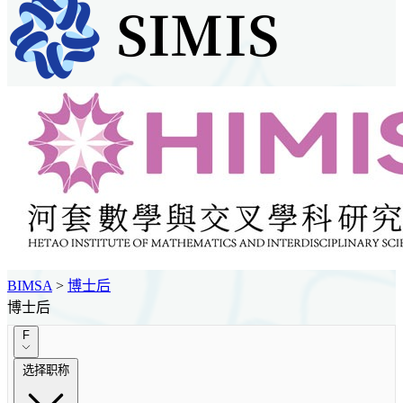
BIMSA
>
博士后
博士后
F
选择职称