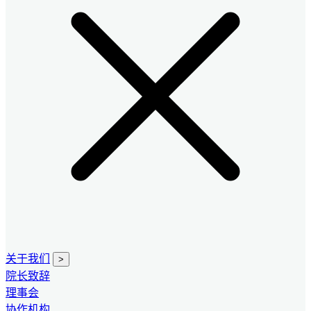
关于我们
>
院长致辞
理事会
协作机构