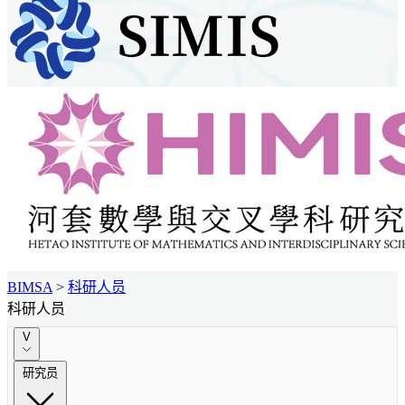
BIMSA
>
科研人员
科研人员
V
研究员