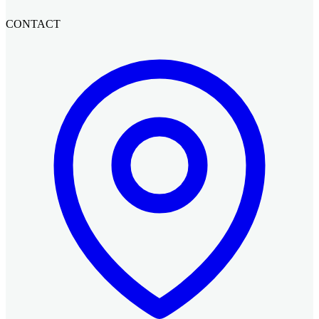
CONTACT