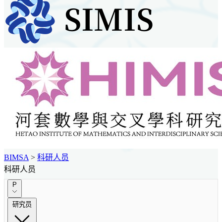
BIMSA
>
科研人员
科研人员
P
研究员