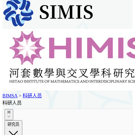
BIMSA
>
科研人员
科研人员
H
研究员