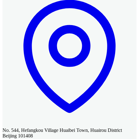
No. 544, Hefangkou Village Huaibei Town, Huairou District
Beijing 101408