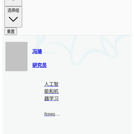
选择组
重置
冯琦
研究员
人工智
能和机
器学习
fengqi@bimsa.cn