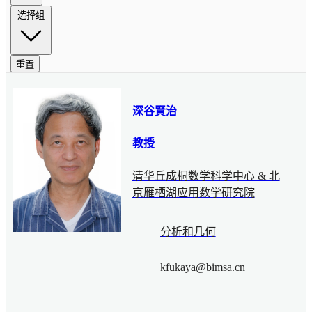
选择组
重置
深谷賢治
教授
清华丘成桐数学科学中心 & 北
京雁栖湖应用数学研究院
分析和几何
kfukaya@bimsa.cn