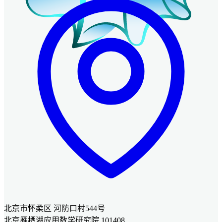
北京市怀柔区 河防口村544号
北京雁栖湖应用数学研究院 101408