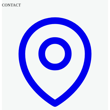
CONTACT