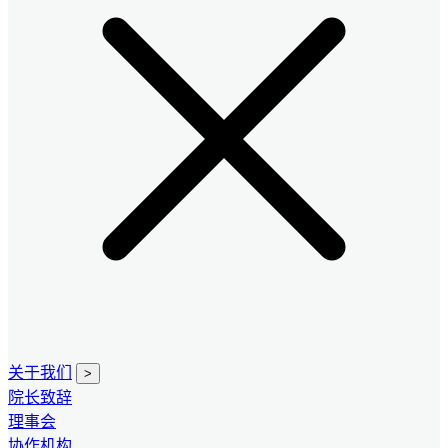
关于我们
>
院长致辞
理事会
协作机构