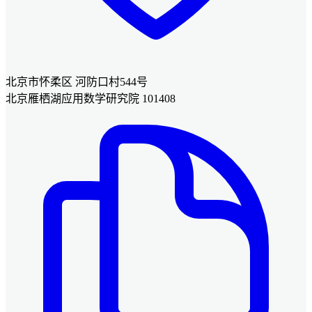
北京市怀柔区 河防口村544号
北京雁栖湖应用数学研究院 101408