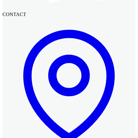
CONTACT