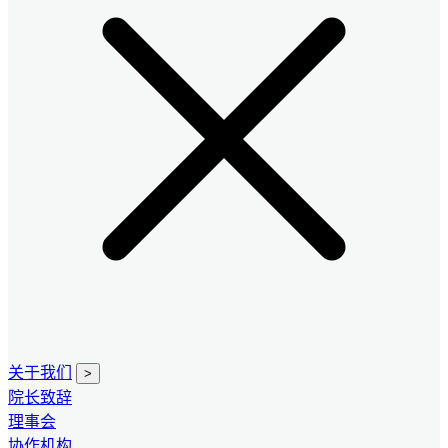
关于我们
>
院长致辞
理事会
协作机构