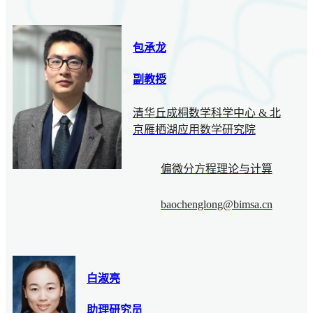
包承龙
副教授
清华丘成桐数学科学中心 & 北
京雁栖湖应用数学研究院
偏微分方程理论与计算
baochenglong@bimsa.cn
白淑亮
助理研究员