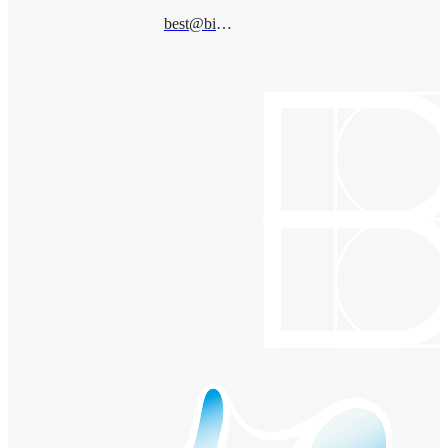
best@bimsa.cn