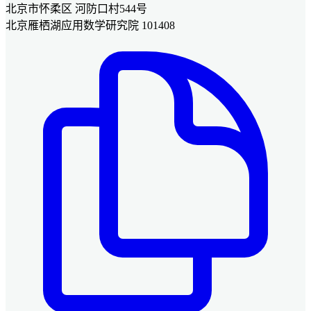
北京市怀柔区 河防口村544号
北京雁栖湖应用数学研究院 101408