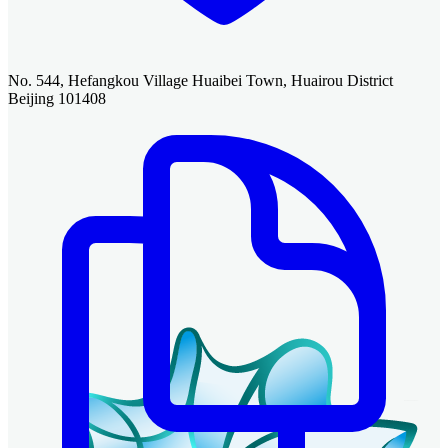
No. 544, Hefangkou Village Huaibei Town, Huairou District
Beijing 101408