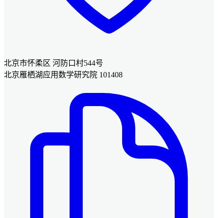
北京市怀柔区 河防口村544号
北京雁栖湖应用数学研究院 101408