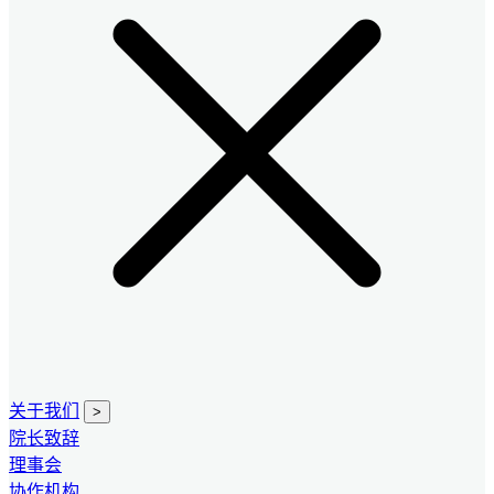
关于我们
>
院长致辞
理事会
协作机构