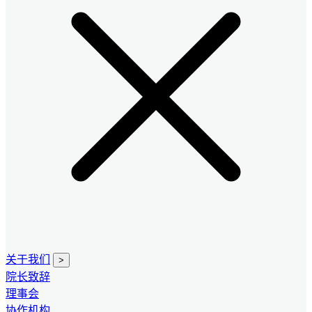
关于我们
>
院长致辞
理事会
协作机构