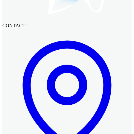
CONTACT