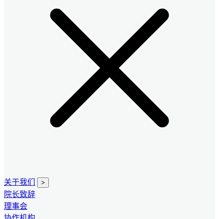
关于我们
>
院长致辞
理事会
协作机构