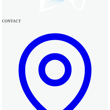
CONTACT