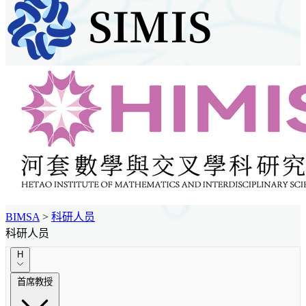
BIMSA
>
科研人员
科研人员
H
首席教授