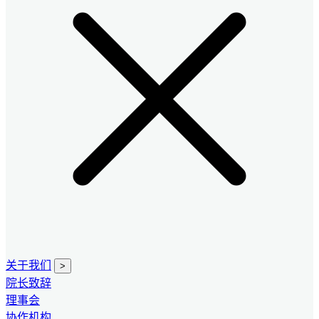
关于我们
>
院长致辞
理事会
协作机构