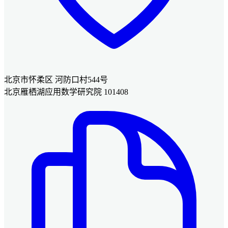
北京市怀柔区 河防口村544号
北京雁栖湖应用数学研究院 101408