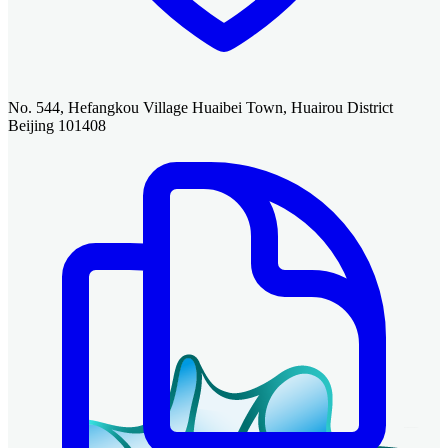
No. 544, Hefangkou Village Huaibei Town, Huairou District
Beijing 101408