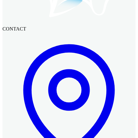
CONTACT