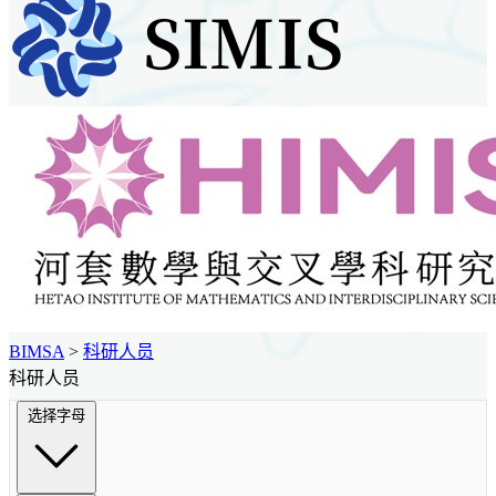
BIMSA
>
科研人员
科研人员
选择字母