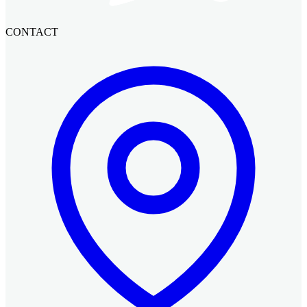
CONTACT