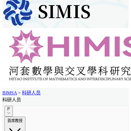
BIMSA
>
科研人员
科研人员
P
首席教授