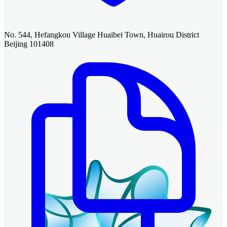
No. 544, Hefangkou Village Huaibei Town, Huairou District
Beijing 101408