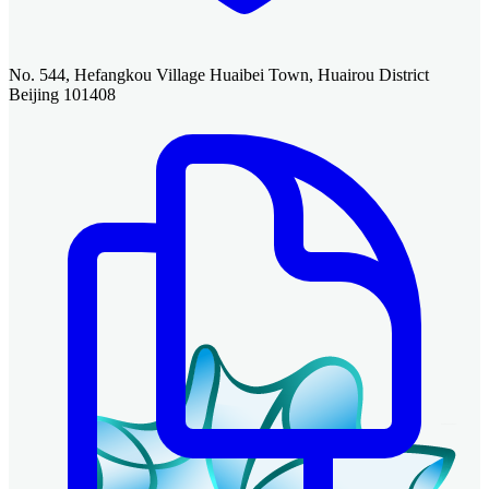
No. 544, Hefangkou Village Huaibei Town, Huairou District
Beijing 101408