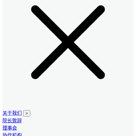
关于我们
>
院长致辞
理事会
协作机构