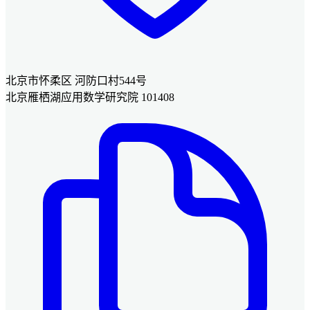
北京市怀柔区 河防口村544号
北京雁栖湖应用数学研究院 101408