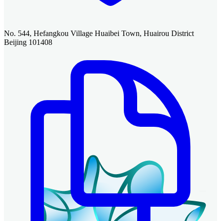
No. 544, Hefangkou Village Huaibei Town, Huairou District
Beijing 101408