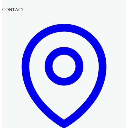
CONTACT