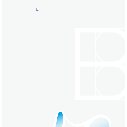
ejfu@bimsa.cn